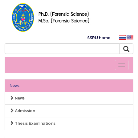
SSRU home
Toggle
navigati
News
News
Admission
Thesis Examinations