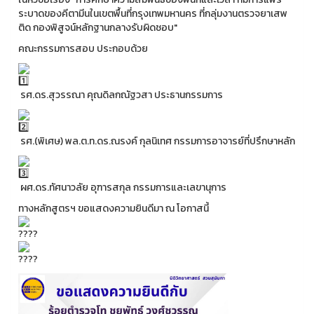
ระบาดของคีตามีนในเขตพื้นที่กรุงเทพมหานคร ที่กลุ่มงานตรวจยาเสพ
ติด กองพิสูจน์หลักฐานกลางรับผิดชอบ"
คณะกรรมการสอบ ประกอบด้วย
รศ.ดร.สุวรรณา คุณดิลกณัฐวสา ประธานกรรมการ
รศ.(พิเศษ) พล.ต.ท.ดร.ณรงค์ กุลนิเทศ กรรมการอาจารย์ที่ปรึกษาหลัก
ผศ.ดร.ทัศนาวลัย อุฑารสกุล กรรมการและเลขานุการ
ทางหลักสูตรฯ ขอแสดงความยินดีมา ณ โอกาสนี้