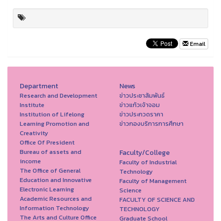
Email
Department
News
Research and Development
ข่าวประชาสัมพันธ์
Institute
ข่าวแก้วเจ้าจอม
Institution of Lifelong
ข่าวประกวดราคา
Learning Promotion and
ข่าวกองบริการการศึกษา
Creativity
Office Of President
Bureau of assets and
Faculty/College
income
Faculty of Industrial
The Office of General
Technology
Education and Innovative
Faculty of Management
Electronic Learning
Science
Academic Resources and
FACULTY OF SCIENCE AND
Information Technology
TECHNOLOGY
The Arts and Culture Office
Graduate School