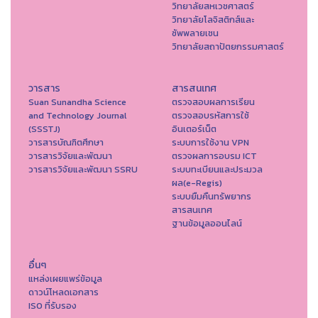
วิทยาลัยสหเวชศาสตร์
วิทยาลัยโลจิสติกส์และ
ซัพพลายเชน
วิทยาลัยสถาปัตยกรรมศาสตร์
วารสาร
สารสนเทศ
Suan Sunandha Science
ตรวจสอบผลการเรียน
and Technology Journal
ตรวจสอบรหัสการใช้
(SSSTJ)
อินเตอร์เน็ต
วารสารบัณฑิตศึกษา
ระบบการใช้งาน VPN
วารสารวิจัยและพัฒนา
ตรวจผลการอบรม ICT
วารสารวิจัยและพัฒนา SSRU
ระบบทะเบียนและประมวล
ผล(e-Regis)
ระบบยืมคืนทรัพยากร
สารสนเทศ
ฐานข้อมูลออนไลน์
อื่นๆ
แหล่งเผยแพร่ข้อมูล
ดาวน์โหลดเอกสาร
ISO ที่รับรอง