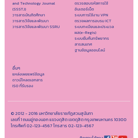
and Technology Journal
ตรวจสอบรหัสการใช้
(SSSTJ)
อินเตอร์เน็ต
วารสารบัณฑิตศึกษา
ระบบการใช้งาน VPN
วารสารวิจัยและพัฒนา
ตรวจผลการอบรม ICT
วารสารวิจัยและพัฒนา SSRU
ระบบทะเบียนและประมวล
ผล(e-Regis)
ระบบยืมคืนทรัพยากร
สารสนเทศ
ฐานข้อมูลออนไลน์
อื่นๆ
แหล่งเผยแพร่ข้อมูล
ดาวน์โหลดเอกสาร
ISO ที่รับรอง
© 2012 - 2016 มหาวิทยาลัยราชภัฏสวนสุนันทา
เลขที่ 1 ถนนอู่ทองนอก แขวงดุสิต เขตดุสิต กรุงเทพมหานคร 10300
โทรศัพท์ 02-123-4567 โทรสาร 02-123-4567