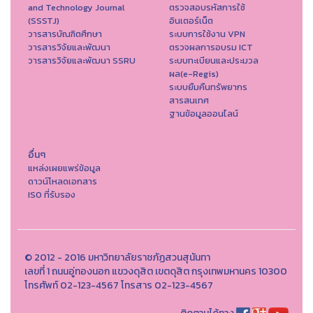
and Technology Journal
ตรวจสอบรหัสการใช้
(SSSTJ)
อินเตอร์เน็ต
วารสารบัณฑิตศึกษา
ระบบการใช้งาน VPN
วารสารวิจัยและพัฒนา
ตรวจผลการอบรม ICT
วารสารวิจัยและพัฒนา SSRU
ระบบทะเบียนและประมวล
ผล(e-Regis)
ระบบยืมคืนทรัพยากร
สารสนเทศ
ฐานข้อมูลออนไลน์
อื่นๆ
แหล่งเผยแพร่ข้อมูล
ดาวน์โหลดเอกสาร
ISO ที่รับรอง
© 2012 - 2016 มหาวิทยาลัยราชภัฏสวนสุนันทา
เลขที่ 1 ถนนอู่ทองนอก แขวงดุสิต เขตดุสิต กรุงเทพมหานคร 10300
โทรศัพท์ 02-123-4567 โทรสาร 02-123-4567