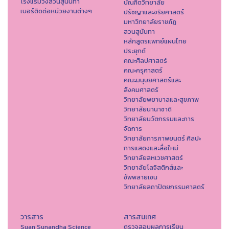
โรงแรมวังสวนสุนันทา
บัณฑิตวิทยาลัย
เบอร์ติดต่อหน่วยงานต่างๆ
ปรัชญาและจริยศาสตร์
มหาวิทยาลัยราชภัฏ
สวนสุนันทา
หลักสูตรแพทย์แผนไทย
ประยุกต์
คณะศิลปศาสตร์
คณะครุศาสตร์
คณะมนุษยศาสตร์และ
สังคมศาสตร์
วิทยาลัยพยาบาลและสุขภาพ
วิทยาลัยนานาชาติ
วิทยาลัยนวัตกรรมและการ
จัดการ
วิทยาลัยการภาพยนตร์ ศิลปะ
การแสดงและสื่อใหม่
วิทยาลัยสหเวชศาสตร์
วิทยาลัยโลจิสติกส์และ
ซัพพลายเชน
วิทยาลัยสถาปัตยกรรมศาสตร์
วารสาร
สารสนเทศ
Suan Sunandha Science
ตรวจสอบผลการเรียน