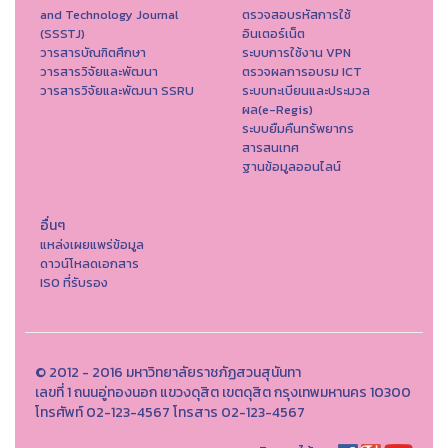
and Technology Journal
ตรวจสอบรหัสการใช้
(SSSTJ)
อินเตอร์เน็ต
วารสารบัณฑิตศึกษา
ระบบการใช้งาน VPN
วารสารวิจัยและพัฒนา
ตรวจผลการอบรม ICT
วารสารวิจัยและพัฒนา SSRU
ระบบทะเบียนและประมวล
ผล(e-Regis)
ระบบยืมคืนทรัพยากร
สารสนเทศ
ฐานข้อมูลออนไลน์
อื่นๆ
แหล่งเผยแพร่ข้อมูล
ดาวน์โหลดเอกสาร
ISO ที่รับรอง
© 2012 - 2016 มหาวิทยาลัยราชภัฏสวนสุนันทา
เลขที่ 1 ถนนอู่ทองนอก แขวงดุสิต เขตดุสิต กรุงเทพมหานคร 10300
โทรศัพท์ 02-123-4567 โทรสาร 02-123-4567