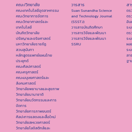
คณะ/วิทยาลัย
วารสาร
สา
คณะเทคโนโลยีอุตสาหกรรม
Suan Sunandha Science
ตร
คณะวิทยาการจัดการ
and Technology Journal
ตร
คณะวิทยาศาสตร์และ
(SSSTJ)
อิน
เทคโนโลยี
วารสารบัณฑิตศึกษา
ระ
บัณฑิตวิทยาลัย
วารสารวิจัยและพัฒนา
ตร
ปรัชญาและจริยศาสตร์
วารสารวิจัยและพัฒนา
ระ
มหาวิทยาลัยราชภัฏ
SSRU
ผล
สวนสุนันทา
ระบ
หลักสูตรแพทย์แผนไทย
สา
ประยุกต์
ฐาน
คณะศิลปศาสตร์
คณะครุศาสตร์
คณะมนุษยศาสตร์และ
สังคมศาสตร์
วิทยาลัยพยาบาลและสุขภาพ
วิทยาลัยนานาชาติ
วิทยาลัยนวัตกรรมและการ
จัดการ
วิทยาลัยการภาพยนตร์
ศิลปะการแสดงและสื่อใหม่
วิทยาลัยสหเวชศาสตร์
วิทยาลัยโลจิสติกส์และ