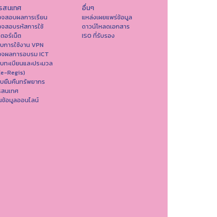
รสนเทศ
อื่นๆ
วจสอบผลการเรียน
แหล่งเผยแพร่ข้อมูล
วจสอบรหัสการใช้
ดาวน์โหลดเอกสาร
เตอร์เน็ต
ISO ที่รับรอง
บบการใช้งาน VPN
วจผลการอบรม ICT
บบทะเบียนและประมวล
(e-Regis)
บยืมคืนทรัพยากร
รสนเทศ
ข้อมูลออนไลน์