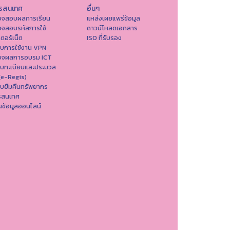
รสนเทศ
อื่นๆ
วจสอบผลการเรียน
แหล่งเผยแพร่ข้อมูล
วจสอบรหัสการใช้
ดาวน์โหลดเอกสาร
เตอร์เน็ต
ISO ที่รับรอง
บบการใช้งาน VPN
วจผลการอบรม ICT
บบทะเบียนและประมวล
(e-Regis)
บยืมคืนทรัพยากร
รสนเทศ
ข้อมูลออนไลน์