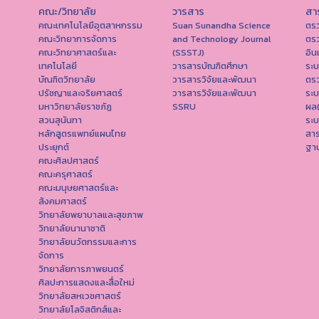
คณะ/วิทยาลัย
วารสาร
สา
คณะเทคโนโลยีอุตสาหกรรม
Suan Sunandha Science
ตร
คณะวิทยาการจัดการ
and Technology Journal
ตร
คณะวิทยาศาสตร์และ
(SSSTJ)
อิน
เทคโนโลยี
วารสารบัณฑิตศึกษา
ระ
บัณฑิตวิทยาลัย
วารสารวิจัยและพัฒนา
ตร
ปรัชญาและจริยศาสตร์
วารสารวิจัยและพัฒนา
ระ
มหาวิทยาลัยราชภัฏ
SSRU
ผล
สวนสุนันทา
ระบ
หลักสูตรแพทย์แผนไทย
สา
ประยุกต์
ฐาน
คณะศิลปศาสตร์
คณะครุศาสตร์
คณะมนุษยศาสตร์และ
สังคมศาสตร์
วิทยาลัยพยาบาลและสุขภาพ
วิทยาลัยนานาชาติ
วิทยาลัยนวัตกรรมและการ
จัดการ
วิทยาลัยการภาพยนตร์
ศิลปะการแสดงและสื่อใหม่
วิทยาลัยสหเวชศาสตร์
วิทยาลัยโลจิสติกส์และ