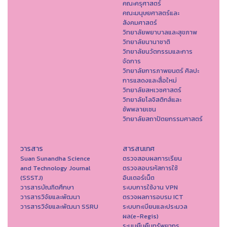
คณะครุศาสตร์
คณะมนุษยศาสตร์และ
สังคมศาสตร์
วิทยาลัยพยาบาลและสุขภาพ
วิทยาลัยนานาชาติ
วิทยาลัยนวัตกรรมและการ
จัดการ
วิทยาลัยการภาพยนตร์ ศิลปะ
การแสดงและสื่อใหม่
วิทยาลัยสหเวชศาสตร์
วิทยาลัยโลจิสติกส์และ
ซัพพลายเชน
วิทยาลัยสถาปัตยกรรมศาสตร์
วารสาร
สารสนเทศ
Suan Sunandha Science
ตรวจสอบผลการเรียน
and Technology Journal
ตรวจสอบรหัสการใช้
(SSSTJ)
อินเตอร์เน็ต
วารสารบัณฑิตศึกษา
ระบบการใช้งาน VPN
วารสารวิจัยและพัฒนา
ตรวจผลการอบรม ICT
วารสารวิจัยและพัฒนา SSRU
ระบบทะเบียนและประมวล
ผล(e-Regis)
ระบบยืมคืนทรัพยากร