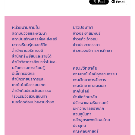
Email
หน่วยงานภายใน
ข่าวประกาศ
สถาบันวิจัยและพัฒนา
ข่าวประชาสัมพันธ์
สถาบันสร้างสรรค์และส่งเสรื
ข่าวแก้วเจ้าจอม
มการเรียนรู้ตลอดชีวิต
ข่าวประกวดราคา
สำนักงานอธิการบดี
ข่าวกองบริการการศึกษา
สำนักทรัพย์สินและรายได้
สำนักวิชาการศึกษาทั่วไปและ
นวัตกรรมการเรียนรู้
คณะ/วิทยาลัย
อิเล็กทรอนิกส์
คณะเทคโนโลยีอุตสาหกรรม
สำนักวิทยบริการและ
คณะวิทยาการจัดการ
เทคโนโลยีสารสนเทศ
คณะวิทยาศาสตร์และ
สำนักศิลปและวัฒนธรรม
เทคโนโลยี
โรงแรมวังสวนสุนันทา
บัณฑิตวิทยาลัย
เบอร์ติดต่อหน่วยงานต่างๆ
ปรัชญาและจริยศาสตร์
มหาวิทยาลัยราชภัฏ
สวนสุนันทา
หลักสูตรแพทย์แผนไทย
ประยุกต์
คณะศิลปศาสตร์