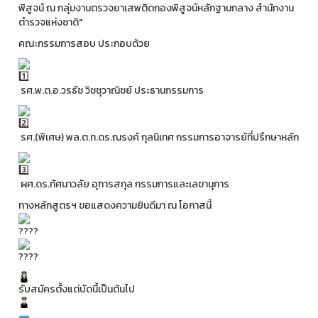
พิสูจน์ ณ กลุ่มงานตรวจยาเสพติดกองพิสูจน์หลักฐานกลาง สำนักงาน
ตำรวจแห่งชาติ"
คณะกรรมการสอบ ประกอบด้วย
รศ.พ.ต.อ.วรธัช วิชชุวาณิชย์ ประธานกรรมการ
รศ.(พิเศษ) พล.ต.ท.ดร.ณรงค์ กุลนิเทศ กรรมการอาจารย์ที่ปรึกษาหลัก
ผศ.ดร.ทัศนาวลัย อุฑารสกุล กรรมการและเลขานุการ
ทางหลักสูตรฯ ขอแสดงความยินดีมา ณ โอกาสนี้
รับสมัครตั้งแต่บัดนี้เป็นต้นไป