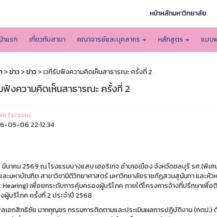
หน้าหลักมหาวิทยาลัย
น้าแรก
เกี่ยวกับสาขา
คณาจารย์และบุคลากร
หลักสูตร
แบบฟ
ก
>
ข่าว
>
ข่าว
> เวทีรับฟังความคิดเห็นสาธารณะ ครั้งที่ 2
ับฟังความคิดเห็นสาธารณะ ครั้งที่ 2
n fscssru
6-05-06 22:12:34
 30 มีนาคม 2569 ณ โรงแรมบางแสน เฮอริเทจ อำเภอเมือง จังหวัดชลบุรี รศ.(พิเ
และมหาบัณฑิต สาขาวิชานิติวิทยาศาสตร์ มหาวิทยาลัยราชภัฏสวนสุนันทา และหัวห
c Hearing) เพื่อยกระดับการคุ้มครองผู้บริโภค ภายใต้โครงการจ้างที่ปรึกษาเพ
งผู้บริโภค ครั้งที่ 2 ประจำปี 2568
พลเอกสิทธิชัย มากกุญชร กรรมการติดตามและประเมินผลการปฏิบัติงาน (กตป.) ด้าน