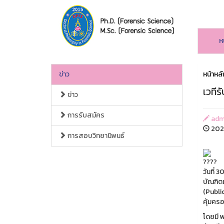
ห
ข่าว
หน้าหลั
เวทีร
ข่าว
การรับสมัคร
admi
202
การสอบวิทยานิพนธ์
วันที่
บัณฑิต
(Publi
คุ้มครอ
โดยมี 