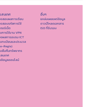
รสนเทศ
อื่นๆ
วจสอบผลการเรียน
แหล่งเผยแพร่ข้อมูล
วจสอบรหัสการใช้
ดาวน์โหลดเอกสาร
เตอร์เน็ต
ISO ที่รับรอง
บบการใช้งาน VPN
วจผลการอบรม ICT
บบทะเบียนและประมวล
(e-Regis)
บยืมคืนทรัพยากร
รสนเทศ
ข้อมูลออนไลน์