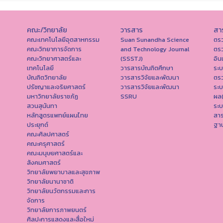
คณะ/วิทยาลัย
วารสาร
สา
คณะเทคโนโลยีอุตสาหกรรม
Suan Sunandha Science
ตร
คณะวิทยาการจัดการ
and Technology Journal
ตร
คณะวิทยาศาสตร์และ
(SSSTJ)
อิน
เทคโนโลยี
วารสารบัณฑิตศึกษา
ระ
บัณฑิตวิทยาลัย
วารสารวิจัยและพัฒนา
ตร
ปรัชญาและจริยศาสตร์
วารสารวิจัยและพัฒนา
ระ
มหาวิทยาลัยราชภัฏ
SSRU
ผล
สวนสุนันทา
ระบ
หลักสูตรแพทย์แผนไทย
สา
ประยุกต์
ฐาน
คณะศิลปศาสตร์
คณะครุศาสตร์
คณะมนุษยศาสตร์และ
สังคมศาสตร์
วิทยาลัยพยาบาลและสุขภาพ
วิทยาลัยนานาชาติ
วิทยาลัยนวัตกรรมและการ
จัดการ
วิทยาลัยการภาพยนตร์
ศิลปะการแสดงและสื่อใหม่