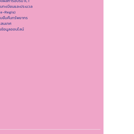
วจผลการอบรม ICT
บบทะเบียนและประมวล
(e-Regis)
บยืมคืนทรัพยากร
รสนเทศ
ข้อมูลออนไลน์