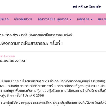
หน้าหลักมหาวิทยาลัย
น้าแรก
เกี่ยวกับสาขา
คณาจารย์และบุคลากร
หลักสูตร
แบบฟ
ก
>
ข่าว
>
ข่าว
> เวทีรับฟังความคิดเห็นสาธารณะ ครั้งที่ 1
ับฟังความคิดเห็นสาธารณะ ครั้งที่ 1
n fscssru
-05-06 22:11:51
 27 มีนาคม 2569 ณ โรงแรมราชศุภมิตร อำเภอเมือง จังหวัดกาญจนบุรี รศ.(พิเศษ
และมหาบัณฑิต สาขาวิชานิติวิทยาศาสตร์ มหาวิทยาลัยราชภัฏสวนสุนันทา และหัวห
c Hearing) เพื่อยกระดับการคุ้มครองผู้บริโภค ภายใต้โครงการจ้างที่ปรึกษาเพื
งผู้บริโภค ครั้งที่ 1 ประจำปี 2568
พลเอกสิทธิชัย มากกุญชร กรรมการติดตามและประเมินผลการปฏิบัติงาน (กตป.) ด้าน