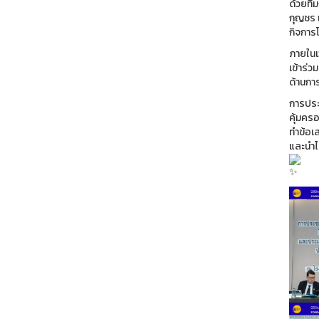
ด้วยที
กุญชร 
กิจการ
ภายในเ
เข้าร่
ด้านกา
การประช
คุ้มครอ
ทำข้อเ
และนำไ