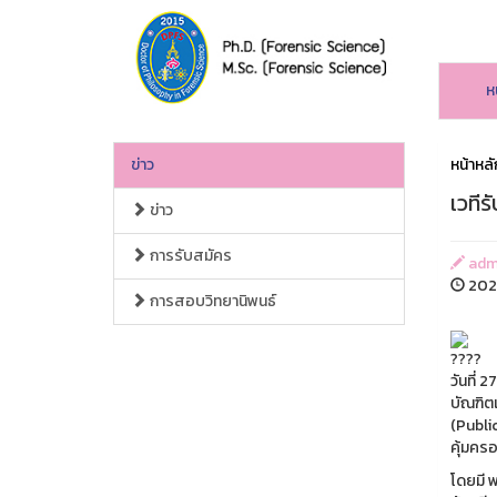
ห
ข่าว
หน้าหลั
เวทีร
ข่าว
การรับสมัคร
admi
2026
การสอบวิทยานิพนธ์
วันที่
บัณฑิต
(Publi
คุ้มครอ
โดยมี 