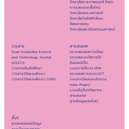
วิทยาลัยการภาพยนตร์ ศิลปะ
การแสดงและสื่อใหม่
วิทยาลัยสหเวชศาสตร์
วิทยาลัยโลจิสติกส์และ
ซัพพลายเชน
วิทยาลัยสถาปัตยกรรมศาสตร์
วารสาร
สารสนเทศ
Suan Sunandha Science
ตรวจสอบผลการเรียน
and Technology Journal
ตรวจสอบรหัสการใช้
(SSSTJ)
อินเตอร์เน็ต
วารสารบัณฑิตศึกษา
ระบบการใช้งาน VPN
วารสารวิจัยและพัฒนา
ตรวจผลการอบรม ICT
วารสารวิจัยและพัฒนา SSRU
ระบบทะเบียนและประมวล
ผล(e-Regis)
ระบบยืมคืนทรัพยากร
สารสนเทศ
ฐานข้อมูลออนไลน์
อื่นๆ
แหล่งเผยแพร่ข้อมูล
ดาวน์โหลดเอกสาร